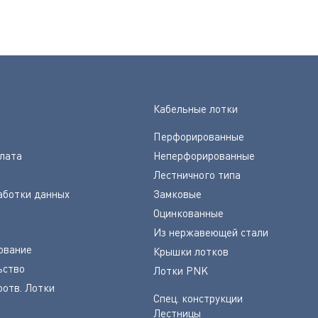
Кабельные лотки
Перфорированные
плата
Неперфорированные
Лестничного типа
аботки данных
Замковые
Оцинкованные
Из нержавеющей стали
ование
Крышки лотков
ьство
Лотки PNK
оотв. Лотки
Спец. конструкции
Лестницы