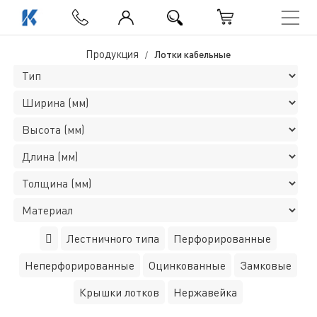
Лотки кабельные
Продукция
Лотки кабельные
Лестничного типа
Перфорированные
Неперфорированные
Оцинкованные
Замковые
Крышки лотков
Нержавейка