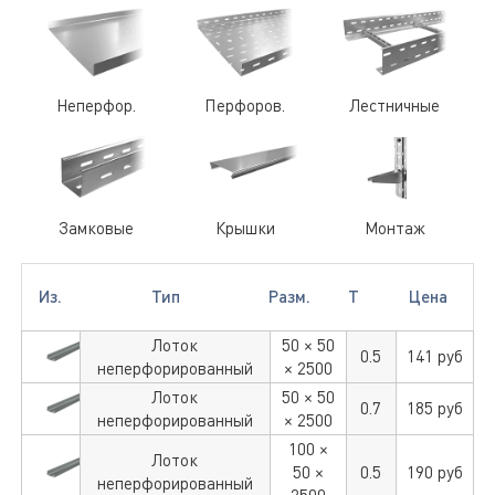
Неперфор.
Перфоров.
Лестничные
Замковые
Крышки
Монтаж
Из.
Тип
Разм.
Т
Цена
Лоток
50 × 50
0.5
141
руб
неперфорированный
× 2500
Лоток
50 × 50
0.7
185
руб
неперфорированный
× 2500
100 ×
Лоток
50 ×
0.5
190
руб
неперфорированный