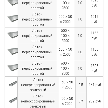
1018
перфорированный
100 ×
1.0
руб
простой
2500
Лоток
500 × 50
1018
перфорированный
1.0
× 2500
руб
простой
Лоток
500 ×
1183
перфорированный
100 ×
1.0
руб
простой
2500
Лоток
600 × 50
1183
перфорированный
1.0
× 2500
руб
простой
Лоток
600 ×
1353
перфорированный
100 ×
1.0
руб
простой
2500
Лоток
50 × 50
неперфорированный
0.5
161
руб
× 2500
замковый
Лоток
50 × 50
неперфорированный
0.7
202
руб
× 2500
замковый