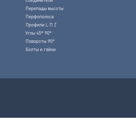
Перепады высоты
Перфополоса
Профили L П Z
Углы 45° 90°
Повороты 90°
Болты и гайки