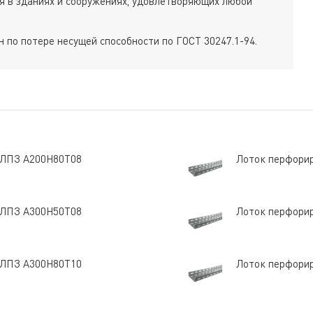
ься в зданиях и сооружениях, удовлетворяющих любой
 по потере несущей способности по ГОСТ 30247.1-94.
 ЛПЗ A200Н80Т08
Лоток перфори
 ЛПЗ A300Н50Т08
Лоток перфори
 ЛПЗ A300Н80Т10
Лоток перфори