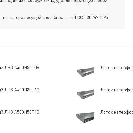
ься в зданиях и сооружениях, удовлетворяющих любой
 по потере несущей способности по ГОСТ 30247.1-94.
ый ЛНЗ A400Н50Т08
Лоток неперфо
ый ЛНЗ A400Н80Т10
Лоток неперфо
ый ЛНЗ A500Н50Т10
Лоток неперфо