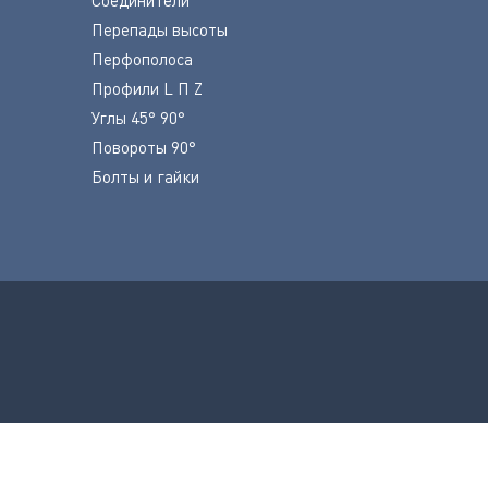
Перепады высоты
Перфополоса
Профили L П Z
Углы 45° 90°
Повороты 90°
Болты и гайки