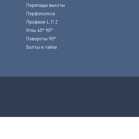
Перепады высоты
Перфополоса
Профили L П Z
Углы 45° 90°
Повороты 90°
Болты и гайки