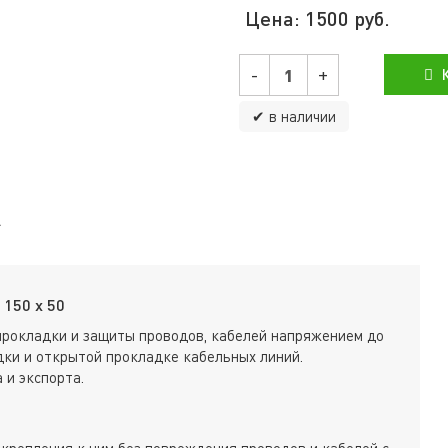
Цена:
1500
руб.
-
+
К
✔ в наличии
150 х 50
прокладки и защиты проводов, кабелей напряжением до
ки и открытой прокладке кабельных линий.
 и экспорта.
крепления к ним без повреждения проводов и кабелей с