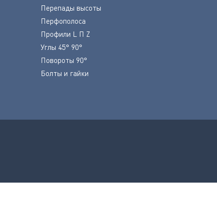
Перепады высоты
Перфополоса
Профили L П Z
Углы 45° 90°
Повороты 90°
Болты и гайки