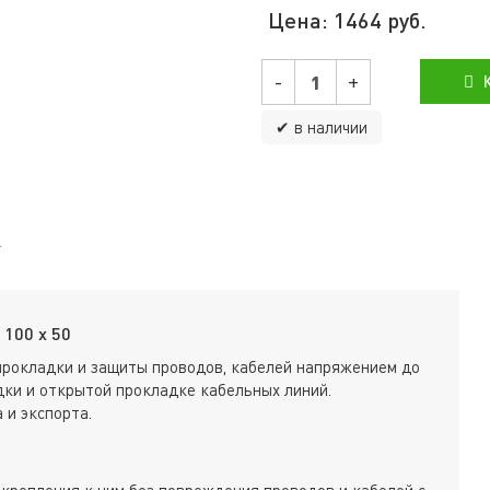
Цена:
1464
руб.
-
+
К
✔ в наличии
100 х 50
прокладки и защиты проводов, кабелей напряжением до
ки и открытой прокладке кабельных линий.
 и экспорта.
крепления к ним без повреждения проводов и кабелей с