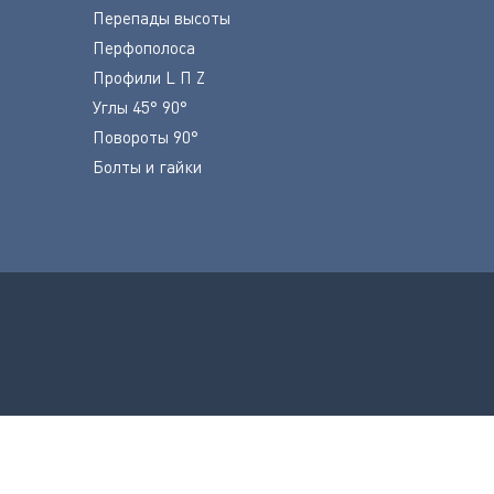
Перепады высоты
Перфополоса
Профили L П Z
Углы 45° 90°
Повороты 90°
Болты и гайки