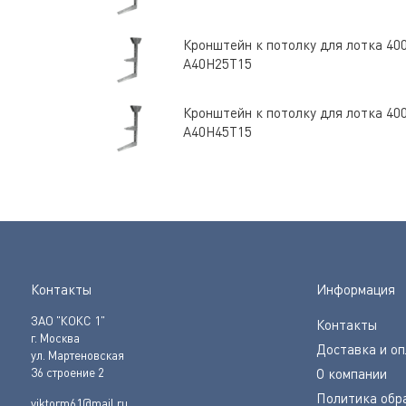
Кронштейн к потолку для лотка 40
А40Н25Т15
Кронштейн к потолку для лотка 40
А40Н45Т15
Контакты
Информация
ЗАО "КОКС 1"
Контакты
г. Москва
Доставка и о
ул. Мартеновская
36 строение 2
О компании
Политика обр
viktorm61@mail.ru