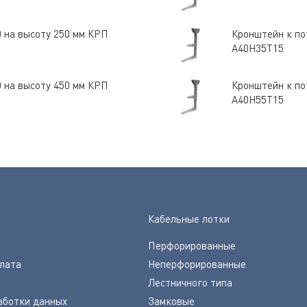
0 на высоту 250 мм КРП
Кронштейн к по
А40Н35Т15
0 на высоту 450 мм КРП
Кронштейн к по
А40Н55Т15
Кабельные лотки
Перфорированные
плата
Неперфорированные
Лестничного типа
аботки данных
Замковые