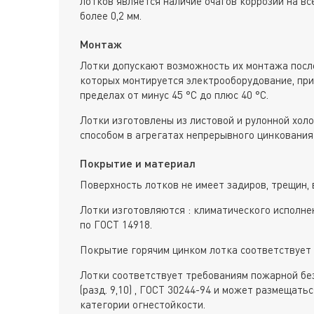
лотков является наличие очагов коррозии на вс
более 0,2 мм.
Монтаж
Лотки допускают возможность их монтажа после
которых монтируется электрооборудование, пр
пределах от минус 45 °С до плюс 40 °С.
Лотки изготовлены из листовой и рулонной хол
способом в агрегатах непрерывного цинкования 
Покрытие и материал
Поверхность лотков не имеет задиров, трещин, 
Лотки изготовляются : климатического исполне
по ГОСТ 14918.
Покрытие горячим цинком лотка соответствует 
Лотки соответствует требованиям пожарной без
(разд. 9,10) , ГОСТ 30244-94 и может размещат
категории огнестойкости.