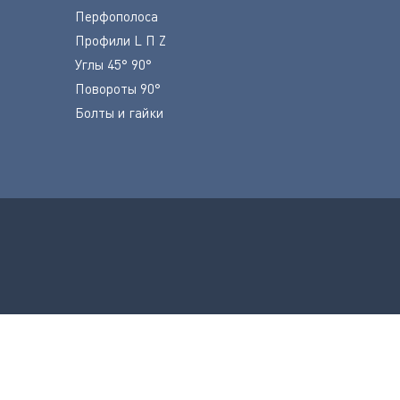
Перфополоса
Профили L П Z
Углы 45° 90°
Повороты 90°
Болты и гайки