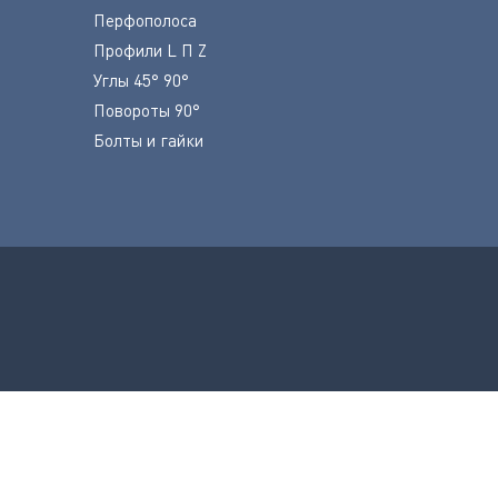
Перфополоса
Профили L П Z
Углы 45° 90°
Повороты 90°
Болты и гайки