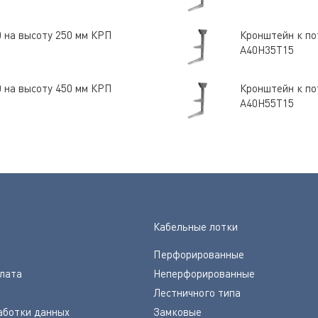
0 на высоту 250 мм КРП
Кронштейн к по
А40Н35Т15
0 на высоту 450 мм КРП
Кронштейн к по
А40Н55Т15
Кабельные лотки
Перфорированные
плата
Неперфорированные
Лестничного типа
аботки данных
Замковые