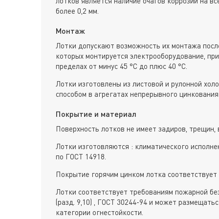
лотков является наличие очагов коррозии на вс
более 0,2 мм.
Монтаж
Лотки допускают возможность их монтажа после
которых монтируется электрооборудование, пр
пределах от минус 45 °С до плюс 40 °С.
Лотки изготовлены из листовой и рулонной хол
способом в агрегатах непрерывного цинкования 
Покрытие и материал
Поверхность лотков не имеет задиров, трещин, 
Лотки изготовляются : климатического исполне
по ГОСТ 14918.
Покрытие горячим цинком лотка соответствует 
Лотки соответствует требованиям пожарной без
(разд. 9,10) , ГОСТ 30244-94 и может размещат
категории огнестойкости.