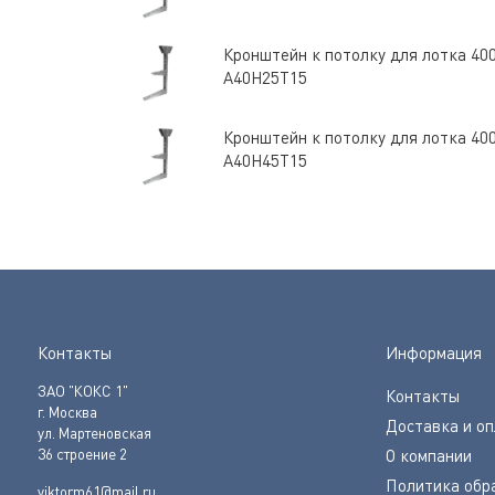
Кронштейн к потолку для лотка 40
А40Н25Т15
Кронштейн к потолку для лотка 40
А40Н45Т15
Контакты
Информация
ЗАО "КОКС 1"
Контакты
г. Москва
Доставка и о
ул. Мартеновская
36 строение 2
О компании
Политика обр
viktorm61@mail.ru