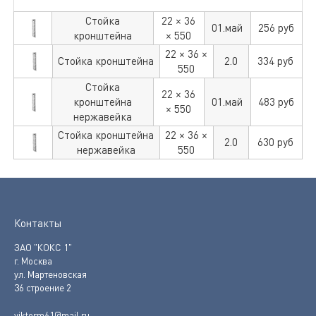
Стойка
22 × 36
01.май
256
руб
кронштейна
× 550
22 × 36 ×
Стойка кронштейна
2.0
334
руб
550
Стойка
22 × 36
кронштейна
01.май
483
руб
× 550
нержавейка
Стойка кронштейна
22 × 36 ×
2.0
630
руб
нержавейка
550
Контакты
ЗАО "КОКС 1"
г. Москва
ул. Мартеновская
36 строение 2
viktorm61@mail.ru